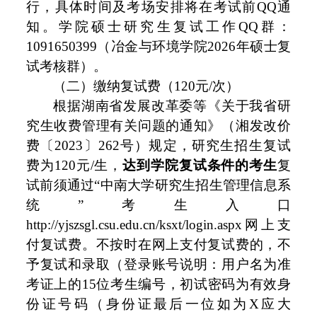
行，具体时间及考场安排将在考试前QQ通
知。学院硕士研究生复试工作QQ群：
1091650399（冶金与环境学院2026年硕士复
试考核群）。
（二）缴纳复试费（120元/次）
根据湖南省发展改革委等《关于我省研
究生收费管理有关问题的通知》（湘发改价
费〔2023〕262号）规定，研究生招生复试
费为120元/生，
达到学院复试条件的
考生
复
试前须通过“中南大学研究生招生管理信息系
统”考生入口
http://yjszsgl.csu.edu.cn/ksxt/login.aspx网上支
付复试费。不按时在网上支付复试费的，不
予复试和录取（登录账号说明：用户名为准
考证上的15位考生编号，初试密码为有效身
份证号码（身份证最后一位如为X应大