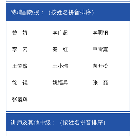
特聘副教授：（按姓名拼音排序）
曾 婧
李广超
李明钢
李 云
秦 红
申雷霆
王梦然
王小玮
向开松
徐 锐
姚福兵
张 磊
张霞辉
讲师及其他中级：（按姓名拼音排序）