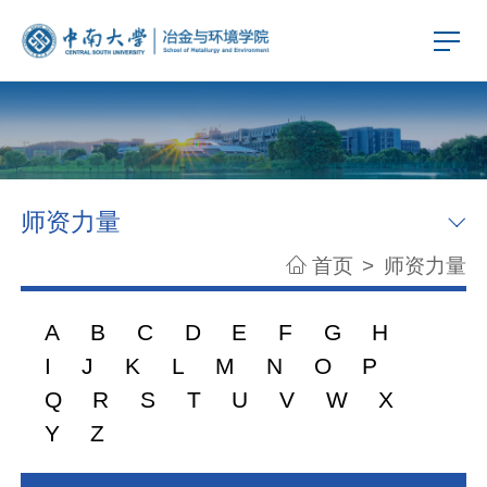
师资力量
首页
>
师资力量
A
B
C
D
E
F
G
H
I
J
K
L
M
N
O
P
Q
R
S
T
U
V
W
X
Y
Z