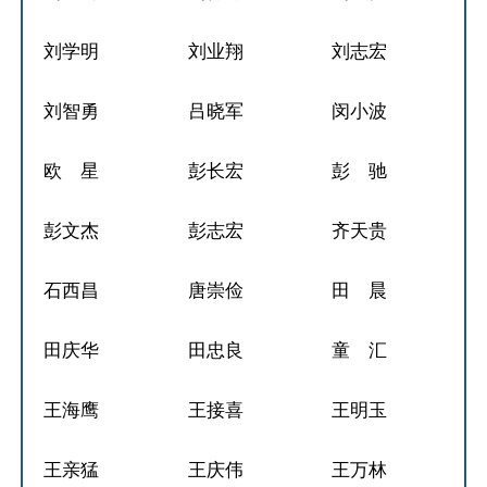
刘学明
刘业翔
刘志宏
刘智勇
吕晓军
闵小波
欧 星
彭长宏
彭 驰
彭文杰
彭志宏
齐天贵
石西昌
唐崇俭
田 晨
田庆华
田忠良
童 汇
王海鹰
王接喜
王明玉
王亲猛
王庆伟
王万林