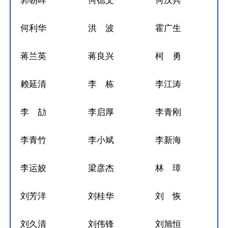
郭朝晖
何德文
何汉兵
何利华
洪 波
霍广生
蒋兰英
蒋良兴
柯 勇
赖延清
李 栋
李江涛
李 劼
李启厚
李青刚
李青竹
李小斌
李新海
李运姣
梁彦杰
林 璋
刘芳洋
刘桂华
刘 恢
刘久清
刘伟锋
刘旭恒