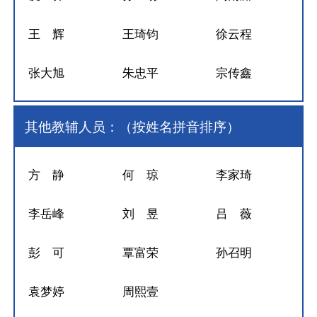
王 辉
王琦钧
徐云程
张大旭
朱忠平
宗传鑫
其他教辅人员：（按姓名拼音排序）
方 静
何 琼
李家琦
李岳峰
刘 昱
吕 薇
彭 可
覃富荣
孙召明
袁梦婷
周熙壹