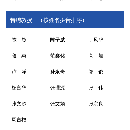
特聘教授：（按姓名拼音排序）
陈 敏
陈子威
丁风华
段 惠
范鑫铭
高 旭
卢 洋
孙永奇
邬 俊
杨富华
张理源
张 伟
张文超
张文娟
张宗良
周言根