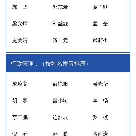
郭 坚
郭志豪
黄子默
梁兴煇
刘丝靓
孟 奎
史美清
伍上元
武新生
行政管理：（按姓名拼音排序）
成琼文
戴艳阳
侯晓华
胡 寒
雷小轲
李 畅
李三鹏
连浩辰
罗 桢
倪 莽
孙 盼
陶雨潇