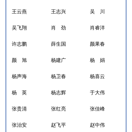
王云燕
王志兴
吴 川
吴飞翔
肖 劲
肖睿洋
许志鹏
薛生国
颜果春
颜 旭
杨建广
杨 娟
杨声海
杨卫春
杨喜云
杨 英
杨志辉
于大伟
张贵清
张红亮
张佳峰
张治安
赵飞平
赵中伟