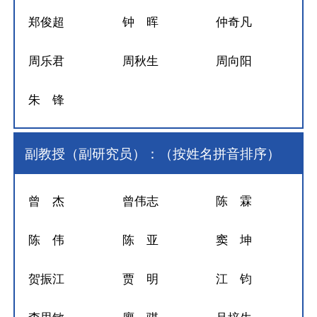
郑俊超
钟 晖
仲奇凡
周乐君
周秋生
周向阳
朱 锋
副教授（副研究员）：（按姓名拼音排序）
曾 杰
曾伟志
陈 霖
陈 伟
陈 亚
窦 坤
贺振江
贾 明
江 钧