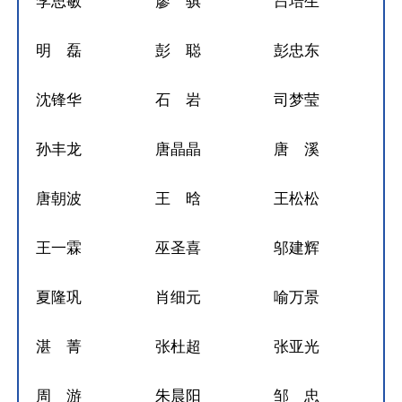
李思敏
廖 骐
吕培生
明 磊
彭 聪
彭忠东
沈锋华
石 岩
司梦莹
孙丰龙
唐晶晶
唐 溪
唐朝波
王 晗
王松松
王一霖
巫圣喜
邬建辉
夏隆巩
肖细元
喻万景
湛 菁
张杜超
张亚光
周 游
朱晨阳
邹 忠