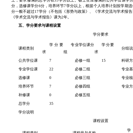
上，要求修满的总学分在35学分以上。硕士生应修满的公共学位课学分
分，选修课学分6分，培养环节7学分以上，根据个人培养计划按学期
分一般不超过17学分（不包括《形势与政策》、《学术交流与学术报
《学术交流与学术报告》课为2年。
五、学分要求与课程设置
学分要求
学分要
专业学位课分
学分要
课程类别
分组
求
组
求
公共学位课
7
必修一组
15
科研
专业学位课
22
必修二组
专业
选修课
0
必修三组
专业
培养环节
7
必修四组
专业
补修课
0
必修五组
总学分
35
学分说明
课程设置
学
课程类别
课程号与名称