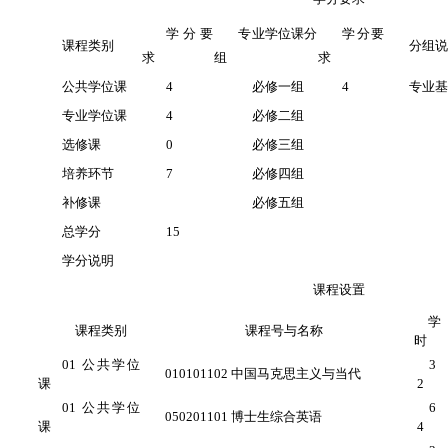
学分要
专业学位课分
学分要
课程类别
分组
求
组
求
公共学位课
4
必修一组
4
专业
专业学位课
4
必修二组
选修课
0
必修三组
培养环节
7
必修四组
补修课
必修五组
总学分
15
学分说明
课程设置
学
课程类别
课程号与名称
时
01 公共学位
3
010101102 中国马克思主义与当代
课
2
01 公共学位
6
050201101 博士生综合英语
课
4