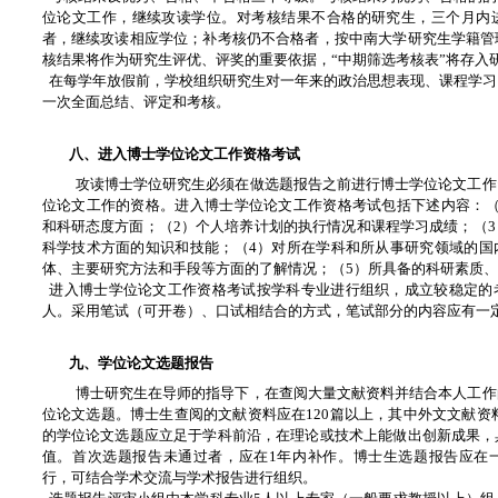
位论文工作，继续攻读学位。对考核结果不合格的研究生，三个月内
者，继续攻读相应学位；补考核仍不合格者，按中南大学研究生学籍管
核结果将作为研究生评优、评奖的重要依据，“中期筛选考核表”将存入
在每学年放假前，学校组织研究生对一年来的政治思想表现、课程学习
一次全面总结、评定和考核。
八、进入博士学位论文工作资格考试
攻读博士学位研究生必须在做选题报告之前进行博士学位论文工作
位论文工作的资格。进入博士学位论文工作资格考试包括下述内容：（
和科研态度方面；（2）个人培养计划的执行情况和课程学习成绩；（
科学技术方面的知识和技能；（4）对所在学科和所从事研究领域的国
体、主要研究方法和手段等方面的了解情况；（5）所具备的科研素质
进入博士学位论文工作资格考试按学科专业进行组织，成立较稳定的
人。采用笔试（可开卷）、口试相结合的方式，笔试部分的内容应有一
九、学位论文选题报告
博士研究生在导师的指导下，在查阅大量文献资料并结合本人工作
位论文选题。博士生查阅的文献资料应在120篇以上，其中外文文献资
的学位论文选题应立足于学科前沿，在理论或技术上能做出创新成果，
值。首次选题报告未通过者，应在1年内补作。博士生选题报告应在
行，可结合学术交流与学术报告进行组织。