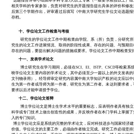
选题报告评审小组由本学科专业5人以上专家（一般要求教授以上）组
相关学科的专家参加，负责对研究生的开题报告提出具体的评价和修改
后第三个学期作出，评审通过后填写《中南大学研究生学位文论选题报
存档。
十、学位论文工作检查与考核
研究生的学位论文工作中期检查由学院、系（所）负责，分研究所
究生的论文工作进展情况、取得的阶段性成果、存在的问题、与预期目
存在的问题，要提出解决问题的措施或要求。学位论文工作中期检查安排
十一、发表学术论文
博士研究生在学习期间，必须在SCI、EI、ISTP、CSCD等检索
映学位论文主要内容的学术论文，其中必须至少一篇以上的外文发表的
文刊物录用）。经导师审定研究内容属中南大学知识产权的论文应以中
生为第一作者或导师为第一作者、研究生为第二作者。未达到要求者，
要求以后才能申请授予学位。
十二、学位论文答辩
博士学位论文是博士生学术水平的重要标志，应表明作者具有独立
科学或专门技术上做出创造性的成果，并反映作者在本门学科上掌握了
入的专门知识。
博士学位论文应是系统的完整的学术论文，应对科技进步与国家经济建
价值。学位论文的主要工作，必须由作者独立完成。研究工作必须坚持