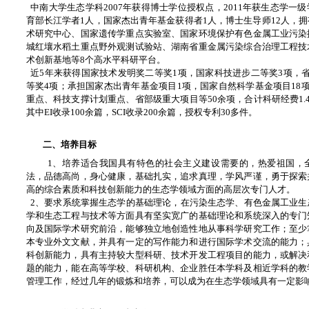
中南大学生态学科2007年获得博士学位授权点，2011年获生态学一
育部长江学者1人，国家杰出青年基金获得者1人，博士生导师12人，
术研究中心、国家遗传学重点实验室、国家环境保护有色金属工业污染
城红壤水稻土重点野外观测试验站、湖南省重金属污染综合治理工程技
术创新基地等8个高水平科研平台。
近5年来获得国家技术发明奖二等奖1项，国家科技进步二等奖3项，
等奖4项；承担国家杰出青年基金项目1项，国家自然科学基金项目18项
重点、科技支撑计划重点、省部级重大项目等50余项，合计科研经费1.4
其中EI收录100余篇，SCI收录200余篇，授权专利30多件。
二、培养目标
1、培养适合我国具有特色的社会主义建设需要的，热爱祖国，
法，品德高尚，身心健康，基础扎实，追求真理，学风严谨，勇于探索
高的综合素质和科技创新能力的生态学领域方面的高层次专门人才。
2、要求系统掌握生态学的基础理论，在污染生态学、有色金属工业生
学和生态工程与技术等方面具有坚实宽广的基础理论和系统深入的专门
向及国际学术研究前沿，能够独立地创造性地从事科学研究工作；至少
本专业外文文献，并具有一定的写作能力和进行国际学术交流的能力；
科创新能力，具有主持较大型科研、技术开发工程项目的能力，或解决
题的能力，能在高等学校、科研机构、企业胜任本学科及相近学科的教
管理工作，经过几年的锻炼和培养，可以成为在生态学领域具有一定影