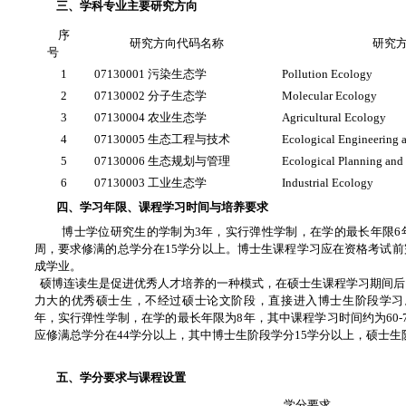
三、学科专业主要研究方向
序
研究方向代码名称
研究
号
1
07130001 污染生态学
Pollution Ecology
2
07130002 分子生态学
Molecular Ecology
3
07130004 农业生态学
Agricultural Ecology
4
07130005 生态工程与技术
Ecological Engineering
5
07130006 生态规划与管理
Ecological Planning an
6
07130003 工业生态学
Industrial Ecology
四、学习年限、课程学习时间与培养要求
博士学位研究生的学制为3年，实行弹性学制，在学的最长年限6
周，要求修满的总学分在15学分以上。博士生课程学习应在资格考试
成学业。
硕博连读生是促进优秀人才培养的一种模式，在硕士生课程学习期间后
力大的优秀硕士生，不经过硕士论文阶段，直接进入博士生阶段学习
年，实行弹性学制，在学的最长年限为8年，其中课程学习时间约为60-
应修满总学分在44学分以上，其中博士生阶段学分15学分以上，硕士生
五、学分要求与课程设置
学分要求