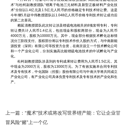
术”与杜柯副教授团队“锂离子电池三元材料及新型正极材料产业化技
术”分别以1.4亿元及1.5亿元人民币的价格确定专利技术转让费。这是
今年继5月赵中伟教授团队以1.048亿人民币价格专利技术转让成功后
的第二次喜讯。
赖延清教授团队此次转让涉及锂硫电池相关的8项发明专利，专利
转让费共计人民币1.4亿元，包括现金和股权两部分，现金为人民币
4000万元，股权为10000万元。其中，现金部分根据技术孵化达标情
况分三阶段支付。股权部分将以专利技术作价入股的方式，与中南新能
源投资（深圳）有限公司等投资方合资，在南京设立一个技术孵化公司
和一个产业化公司，分别实施高比能锂硫电池技术的中试孵化与产业
化。
杜柯副教授团队涉及到的专利成果转让费用为人民币1.5亿元。其
中现金为2000万元，股权为13000万元。为了有效实施本合同专利技
术及专有技术，中化国际（控股）股份有限公司与中南大学将共同成立
产业化公司，有产业化公司具体负责专利技术及专有技术的产业化和生
产。
上一篇：
“魔术”技术或将改写世界锂产能：它让企业甘
冒风险“赌”上一个亿