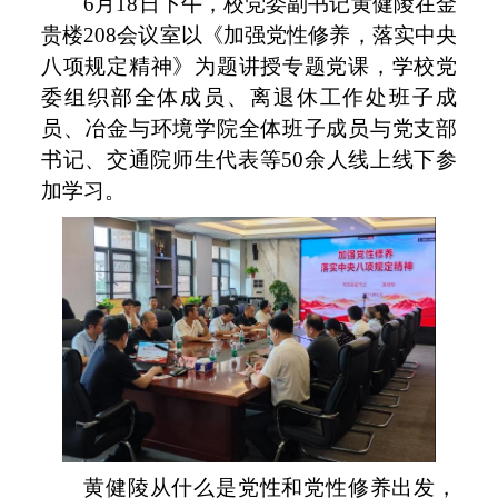
6月18日下午，校党委副书记黄健陵在金
贵楼208会议室以《加强党性修养，落实中央
八项规定精神》为题讲授专题党课，学校党
委组织部全体成员、离退休工作处班子成
员、冶金与环境学院全体班子成员与党支部
书记、交通院师生代表等50余人线上线下参
加学习。
黄健陵从什么是党性和党性修养出发，