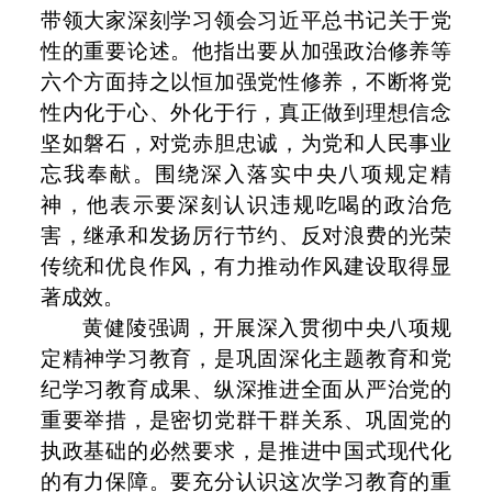
带领大家深刻学习领会习近平总书记关于党
性的重要论述。他指出要从加强政治修养等
六个方面持之以恒加强党性修养，不断将党
性内化于心、外化于行，真正做到理想信念
坚如磐石，对党赤胆忠诚，为党和人民事业
忘我奉献。围绕深入落实中央八项规定精
神，他表示要深刻认识违规吃喝的政治危
害，继承和发扬厉行节约、反对浪费的光荣
传统和优良作风，有力推动作风建设取得显
著成效。
黄健陵强调，开展深入贯彻中央八项规
定精神学习教育，是巩固深化主题教育和党
纪学习教育成果、纵深推进全面从严治党的
重要举措，是密切党群干群关系、巩固党的
执政基础的必然要求，是推进中国式现代化
的有力保障。要充分认识这次学习教育的重