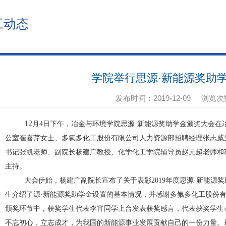
工动态
学院举行思源·新能源奖助
发布时间：2019-12-09
浏览次
12
月
4
日下午，冶金与环境学院思源·新能源奖助学金颁奖大会在
公室崔喜芹女士、多氟多化工股份有限公司人力资源部招聘经理张志威
书记张凯老师、副院长杨建广教授、化学化工学院辅导员赵元超老师和
主持。
大会伊始，杨建广副院长宣布了关于表彰
2019
年度思源·新能源
生介绍了源·新能源奖助学金设置的基本情况，并感谢多氟多化工股份
颁奖环节中，获奖学生代表李宵同学上台发表获奖感言，代表获奖学生
不忘初心，立志成才，为我国的新能源事业发展贡献自己的一份力量。