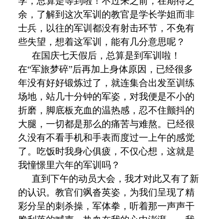
学，总算是等到啦！不过来之前，在期待之
余，了解到这次军训的教官是学长学姐而非
士兵，以往的军训都没有射击环节，不免有
些失望，想着这军训，能有几分意思呢？
在国庆七天假后，总算是到军训啦！
在“军旅梦碎”后再加上身体原因，已经很多
年没有好好锻炼过了，就连集合出发至训练
场地，站几十分钟的军姿，对我便是不小的
折磨，脚底板充血的温热感，忍不住颤抖的
大腿，一切都是那么的痛苦与难熬。已经很
久没有不看手机和手表而度过一上午的感觉
了。吃饭时我身心俱疲，不仅心想，这就是
我憧憬里六年的军训吗？
直到下午的动员大会，我才对此又有了新
的认识。教官们飒沓英姿，为我们呈现了精
彩分呈的刺杀操，军体拳，听着那一声声干