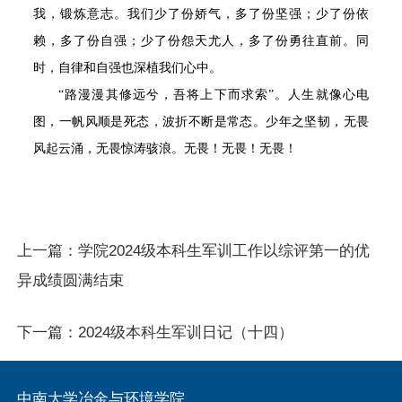
我，锻炼意志。我们少了份娇气，多了份坚强；少了份依
赖，多了份自强；少了份怨天尤人，多了份勇往直前。同
时，自律和自强也深植我们心中。
“路漫漫其修远兮，吾将上下而求索”。人生就像心电
图，一帆风顺是死态，波折不断是常态。少年之坚韧，无畏
风起云涌，无畏惊涛骇浪。无畏！无畏！无畏！
上一篇：
学院2024级本科生军训工作以综评第一的优
异成绩圆满结束
下一篇：
2024级本科生军训日记（十四）
中南大学冶金与环境学院