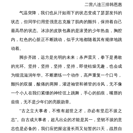
二营八连三排韩恩惠
气温突降，我们也从汗如雨下的状态变成了瑟瑟发抖的
状态，但同学们用坚强意志克服了肌肉的颤抖，保持着自己
最高昂的状态。冰凉的皮肤包裹的是滚烫的少年热血，胸腔
内，红色的心脏正不断跳动，似乎大地都随着其有规律地跳
动着。
脚步齐踏，远方是光明的未来；杀声震天，拳下是勇敢
的光环。坚持，坚持，坚持，坚持，即使枯燥无趣，也会成
为细流滋润年华。不断磨练一个动作，高声重复一个口号，
颤抖的双腿，酸痛的两脚，灌进袖管和裤管的冷风，无不像
一个小人在我们紧绷的神经弦上跳舞，手心的掐痕，嘴唇的
齿痕，无不是少年们的亮眼勋章。
“古之立大事者，不惟有超世之才，亦必有坚忍不拔之
志”。自古成大事者，超凡出众的才能是其一，坚韧不拔的意
志也是必备的，我们应把握这漫长而又短暂的21天，战胜自