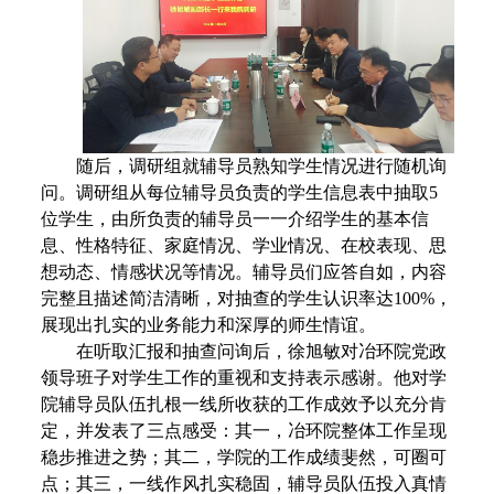
随后，调研组就辅导员熟知学生情况进行随机询
问。调研组从每位辅导员负责的学生信息表中抽取
5
位学生，由所负责的辅导员一一介绍学生的基本信
息、性格特征、家庭情况、学业情况、在校表现、思
想动态、情感状况等情况。辅导员们应答自如，内容
完整且描述简洁清晰，对抽查的学生认识率达
100%
，
展现出扎实的业务能力和深厚的师生情谊。
在听取汇报和抽查问询后，徐旭敏对冶环院党政
领导班子对学生工作的重视和支持表示感谢。他对学
院辅导员队伍扎根一线所收获的工作成效予以充分肯
定，并发表了三点感受：其一，冶环院整体工作呈现
稳步推进之势；其二，学院的工作成绩斐然，可圈可
点；其三，一线作风扎实稳固，辅导员队伍投入真情