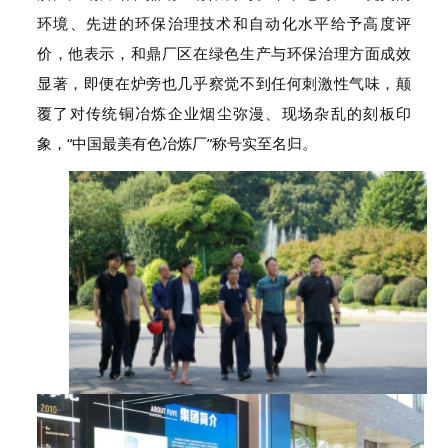
环境、先进的环保治理技术和自动化
水平
给予高度评
价，他表示，和鼎厂区在绿色生产与环保治理方面成效
显著，即便在炉旁也几乎察觉不到任何刺激性气味，
颠
覆了
对传统铜冶炼企业
烟尘弥漫、现场杂乱的刻板印
象，
“中国最美有色冶炼厂”称号实至名归。