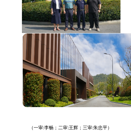
（一审:李畅；二审:王辉；三审:朱忠平）