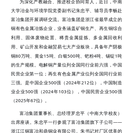
为深化产教融合、推进校企协同育人，近日，中南
大学冶金与环境学院党委副书记朱忠平、辅导员李畅赴
富冶集团开展调研交流。
富冶集团是浙江省最早成立的
铜有色金属
企业，业务涵盖矿铜生产、
冶炼
再生铜综合
稀贵金属提炼、多金属
利
利用、固体废物处置、
回收
用
，具备年产阴极
、
矿山开发和金融贸易七大产业板块
铜
80万吨、黄金15吨、白银500吨
、钯
粉
4吨、锡锭1吨
的生产规模
。
电解铜产量位列全国同行业前六强
，
中国
民营企业第一位；再生有色金属产业位列全国同行业前
三强。是
中国企业
500强
（
2024年212位
），
中国制造
业企业
500强
（
2024年103位
）
，中国民营企业
500强
（
2025年67位
）
。
富冶集团董事长、总经理罗忠平
（中南大学校友）
出席座谈
。
朱忠平
一行参观了
富冶集团旗下子公司
——
浙江江铜富冶和鼎
铜业
有限公司
。
朱
书记
对厂区优美的