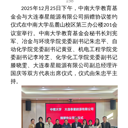
158
年
月
日
下
午，中南大学教育基
2025
1
2
25
金会与
大连泰星能源有限公司
捐赠协议签约
仪式在中南大学
岳麓山校区第三办公楼
会
201
议室举行。中南大学教育基金会秘书长刘宪
军、
冶金与环境学院
党委
副
书记
朱忠平
、
自
动化学院党委副书记黄亚、机电工程学院党
委副书记李玲芝、化学化工学院党委副书记
滕晓雯、大连泰星能源有限公司副总经理许
国庆
等双方代表出席仪式
，
仪式由
朱忠
平主
持。