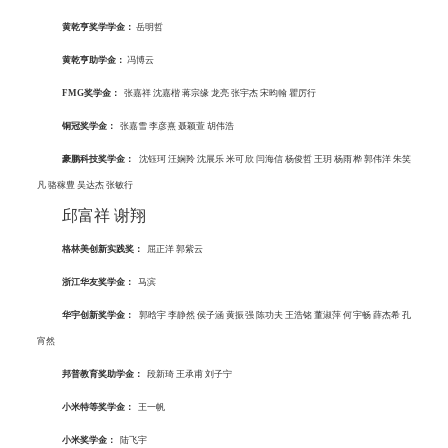
黄乾亨奖学学金
：
岳明哲
黄乾亨助学金
：
冯博云
FMG
奖学金
：
张嘉祥 沈嘉楷 蒋宗缘 龙亮 张宇杰 宋昀翰 瞿厉行
铜冠奖学金
：
张嘉雪 李彦熹 聂颖萱 胡伟浩
豪鹏科技奖学金
：
沈钰珂 汪娴羚 沈展乐 米可欣 闫海信 杨俊哲 王玥 杨雨桦 郭伟洋 朱笑
凡 骆稼豊 吴达杰 张敏行
邱富祥 谢翔
格林美创新实践奖
：
屈正洋 郭紫云
浙江华友奖学金
：
马滨
华宇创新奖学金
：
郭晗宇 李静然 侯子涵 黄振强 陈功夫 王浩铭 董淑萍 何宇畅 薛杰希 孔
宵然
邦普教育奖助学金
：
段新琦 王承甫 刘子宁
小米特等奖学金
：
王一帆
小米奖学金
：
陆飞宇