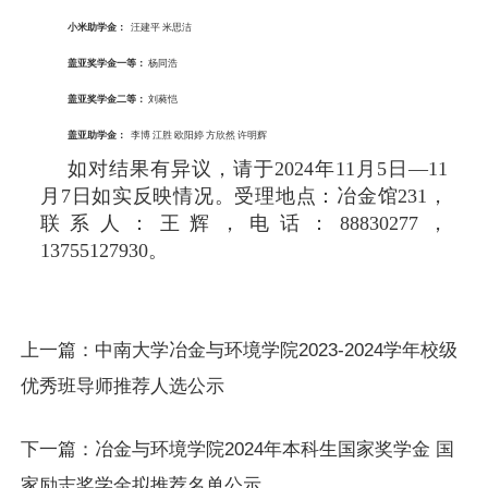
小米助学金
：
汪建平 米思洁
盖亚奖学金一等
：
杨同浩
盖亚奖学金二等
：
刘蕤恺
盖亚助学金
：
李博 江胜 欧阳婷 方欣然 许明辉
如对结果有异议，请于
2024
年
11
月
5
日—
11
月
7
日如实反映情况。受理地点：冶金馆
231
，
联系人：王辉，电话：
88830277
，
13755127930
。
上一篇：
中南大学冶金与环境学院2023-2024学年校级
优秀班导师推荐人选公示
下一篇：
冶金与环境学院2024年本科生国家奖学金 国
家励志奖学金拟推荐名单公示