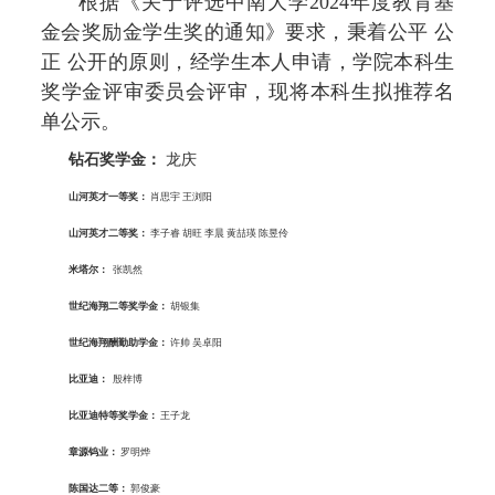
根据《关于评选中南大学2024年度教育基
金会奖励金学生奖的通知》要求，秉着公平 公
正 公开的原则，经学生本人申请，学院本科生
奖学金评审委员会评审，现将本科生拟推荐名
单公示。
钻石奖学金：
龙庆
山河英才一等奖
：
肖思宇 王浏阳
山河英才二等奖
：
李子睿 胡旺 李晨 黄喆瑛 陈昱伶
米塔尔
：
张凯然
世纪海翔二等奖学金
：
胡银集
世纪海翔酬勤助学金
：
许帅 吴卓阳
比亚迪
：
殷梓博
比亚迪特等奖学金
：
王子龙
章源钨业
：
罗明烨
陈国达二等
：
郭俊豪