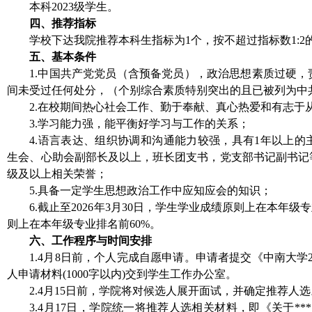
本科2023级学生。
四、推荐指标
学校下达我院推荐本科生指标为1个，按不超过指标数1:2
五、基本条件
1.中国共产党党员（含预备党员），政治思想素质过硬
间未受过任何处分，（个别综合素质特别突出的且已被列为中
2.在校期间热心社会工作、勤于奉献、真心热爱和有志于
3.学习能力强，能平衡好学习与工作的关系；
4.语言表达、组织协调和沟通能力较强，具有1年以上
生会、心助会副部长及以上，班长团支书，党支部书记副书记
级及以上相关荣誉；
5.具备一定学生思想政治工作中应知应会的知识；
6.截止至2026年3月30日，学生学业成绩原则上在本年
则上在本年级专业排名前60%。
六、工作程序与时间安排
1.4月8日前，个人完成自愿申请。申请者提交《中南大学
人申请材料(1000字以内)交到学生工作办公室。
2.4月15日前，学院将对候选人展开面试，并确定推荐人选
3.4月17日，学院统一将推荐人选相关材料，即《关于**