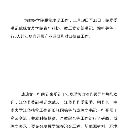
为做好学院脱贫攻坚工作，
11
月
19
日至
21
日，院党委
书记成琼文及学院青年科协、教工党支部书记、院机关等一
行
8
人赴江华县开展产业调研和对口扶贫工作。
成琼文一行的到来受到了江华瑶族自治县领导的热烈欢
迎，江华县委副书记龙赋云，江华县县委常委、副县长、中
南大学江华扶贫工作组长张国栋等与成琼文书记一行开展了
座谈交流，并就科技扶贫、产教融合等工作进行了磋商。成
琼文表示，要充分发挥学院在冶金工程、新能源材料、环境