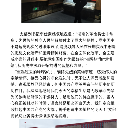
支部副书记李仕豪感慨地说道：“湖南的革命将士非常
多，为民族的独立人民的解放付出了巨大的牺牲，党史国史
不是远离现实的过眼烟云
,
而是党领导人民在长期实践中创造
的思想文化遗产和宝贵精神财富。在全面深化改革、全面建
成小康的进程中
,
要把党史国史作为最好的“清醒剂”和“营养
剂”
,
从历史中汲取开拓前进的智慧和力量。”
“重温过去的峥嵘岁月，缅怀先烈的英雄事迹、感受伟人的
奉献情怀、接受心灵的净化洗礼时，无不让人深受感染和震
撼。参观虽然已经结束，但中国共产党英勇奋斗的历史仍历
历在目。我深深地感到我们今天的幸福生活是无数革命先辈
为民族崛起所做的不懈努力，是用他们的鲜血换来的。当内
心真正被触动的时候，语言总是那么苍白无力。我们定会继
续扛起中国共产党的大旗，携手创造中国灿烂的明天！”支部
党员马亚赟博士慷慨激昂地说道。