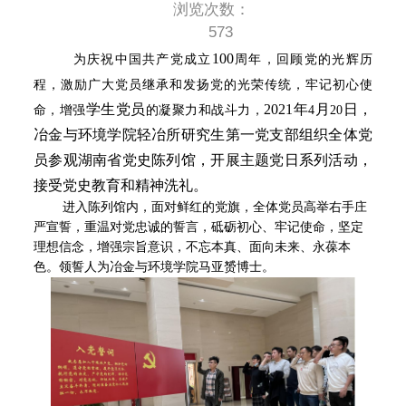
浏览次数：
573
100
为庆祝中国共产党成立
周年，回顾党的光辉历
程，激励广大党员继承和发扬党的光荣传统，牢记初心使
学生党员
2021
年
月
日，
命，增强
的凝聚力和战斗力，
4
20
冶金与环境学院轻冶所研究生第一党支部组织全体党
员参观湖南省党史陈列馆，开展主题党日系列活动，
接受党史教育和精神洗礼。
进入陈列馆内，面对鲜红的党旗，全体党员高举右手庄
严宣誓，重温对党忠诚的誓言，砥砺初心、牢记使命，坚定
理想信念，增强宗旨意识，不忘本真、面向未来、永葆本
色。领誓人为冶金与环境学院马亚赟博士。