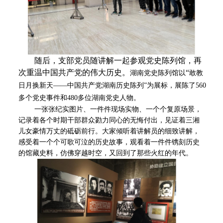
随后，支部党员随讲解一起参观党史陈列馆，再
次重温中国共产党的伟大历史。
“
湖南党史陈列馆以
敢教
日月换新天
——
中国共产党湖南历史陈列
”
为展标，展陈了
560
多个党史事件和
480
多位湖南党史人物。
一张张纪实图片、一件件现场实物、一个个复原场景，
记录着各个时期干部群众勠力同心的无悔付出，见证着三湘
儿女豪情万丈的砥砺前行。大家倾听着讲解员的细致讲解，
感受着一个个可歌可泣的历史故事，观看着一件件镌刻历史
的馆藏史料，仿佛穿越时空，又回到了那些火红的年代。