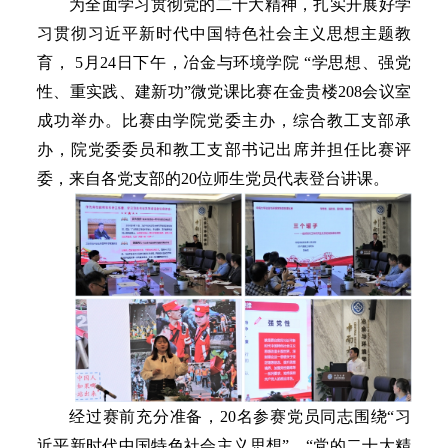
为全面学习贯彻党的二十大精神，扎实开展好学
习贯彻习近平新时代中国特色社会主义思想主题教
育，
5
月
24
日下午，冶金与环境学院
“学思想、强党
性、重实践、建新功”微党课比赛在金贵楼
2
08
会议室
成功举办。比赛由学院党委主办，综合教工支部承
办，院党委委员和教工支部书记出席并担任比赛评
委，来自各党支部的
2
0
位师生党员代表登台讲课。
经过赛前充分准备，
20
名参赛党员同志围绕“习
近平新时代中国特色社会主义思想”、“党的二十大精