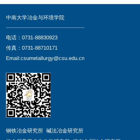
中南大学冶金与环境学院
电话：0731-88830923
传真：0731-88710171
Email:csumetallurgy@csu.edu.cn
钢铁冶金研究所
碱法冶金研究所