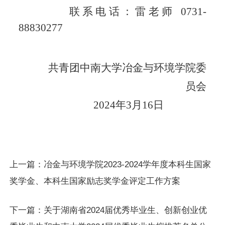
联系电话：雷老师
0731-
88830277
共青团中南大学冶金与环境学院委
员会
2024
年
3
月
16
日
上一篇：
冶金与环境学院2023-2024学年度本科生国家
奖学金、本科生国家励志奖学金评定工作方案
下一篇：
关于湖南省2024届优秀毕业生、创新创业优