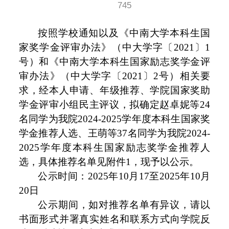
745
按照学校通知以及《中南大学本科生国
家奖学金评审办法》（中大学字〔
2021
〕
1
号）和《中南大学本科生国家励志奖学金评
审办法》（中大学字〔
2021
〕
2
号）相关要
求，经本人申请、年级推荐、学院国家奖助
学金评审小组民主评议，拟确定赵卓妮等
24
名同学为我院
2024-2025
学年度本科生国家奖
学金推荐人选、王萌等
37
名同学为我院
2024-
2025
学年度本科生国家励志奖学金推荐人
选，具体推荐名单见附件
1
，现予以公示。
公示时间：
2025
年
10
月
17
至
2025
年
10
月
20
日
公示期间，如对推荐名单有异议，请以
书面形式并署真实姓名和联系方式向学院反