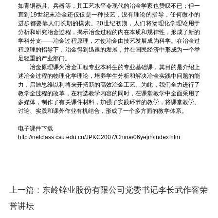
如青铜器具、兵器等，其工艺水平令现代的冶金学家也赞叹不已；但一
直到19世纪末冶金还仅仅是一种技艺，没有理论的指导，任何微小的
进步都要靠人们长期的摸索。20世纪初期，人们将物理化学理论用于
分析和研究冶金过程，揭示冶金过程的内在本质和规律性，形成了新的
学科分支——冶金过程原理，才使冶金由技艺发展成为科学。在冶金过
程原理的指导下，冶金得到迅速的发展，并在国民经济中形成为一个举
足轻重的产业部门。
冶金原理课为冶金工程专业本科生的专业基础课，其目的是介绍上
述冶金过程的物理化学理论，培养学生分析和解决冶金实践中问题的能
力，启迪思维以利将来开拓新的高效冶金工艺。为此，我们全力进行了
教学全过程的改革，在精选教学内容的同时，在课堂教学中全面采用了
多媒体，制作了有关课件材料，加强了实践环节的教学，将课堂教学、
讨论、实践和课外作业有机结合，形成了一个多方面的教学体系。
电子课件下载
http://netclass.csu.edu.cn/JPKC2007/China/06yejin/index.htm
上一篇：
东岭锌业股份有限公司党委书记李长武作客荣
誉讲坛