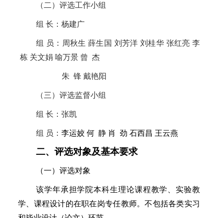
（二）评选工作小组
组
长：杨建广
组
员：周秋生
薛生国
刘芳洋
刘桂华
张红亮
李
栋
关文娟
喻万景
曾
杰
朱
锋
戴艳阳
（三）评选监督小组
组
长：张凯
组
员：
李运姣
何
静
肖
劲
石西昌
王云燕
二、评选对象及基本要求
（一）评选对象
该学年承担学院本科生理论课程教学、实验教
学、课程设计的在职在岗专任教师。不包括各类实习
和毕业设计（论文）环节。