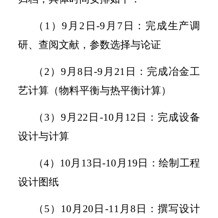
（
1
）
9
月
2
日
-9
月
7
日：完成生产调
研、查阅文献，参数选择与论证
（2）9
月
8
日
-9
月
21
日：完成冶金工
艺计算（物料平衡与热平衡计算）
（
3
）
9
月
22
日
-10
月
12
日：完成设备
设计与计算
（
4
）
10
月
13
日
-10
月
19
日：绘制工程
设计图纸
（
5
）
10
月
20
日
-11
月
8
日：撰写设计