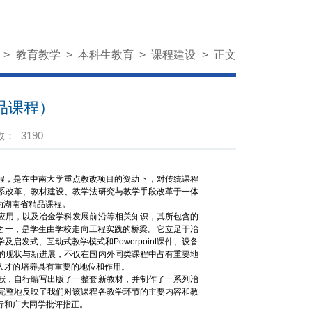
页
>
教育教学
>
本科生教育
>
课程建设
>
正文
品课程）
数：
3190
程，是在中南大学重点教改项目的资助下，对传统课程
系改革、教材建设、教学法研究与教学手段改革于一体
为湖南省精品课程。
应用，以及冶金学科发展前沿等相关知识，其所包含的
”之一，是学生由学校走向工程实践的桥梁。它立足于冶
发式、互动式教学模式和Powerpoint课件、设备
的现状与新进展，不仅在国内外同类课程中占有重要地
人才的培养具有重要的地位和作用。
献，自行编写出版了一整套新教材，并制作了一系列冶
完整地反映了我们对该课程各教学环节的主要内容和教
行和广大同学批评指正。