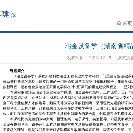
程建设
首
冶金设备学（湖南省精
发布时间：2013-12-26
浏览次
课程简介
《冶金设备学》课程未材料类冶金工程专业大学本科的一门重要专业基础课
体系进行改革的基础上建立起来的一门理论知识与工程应用知识相融合，集教学体
的新课程，是有色金属冶金国家重点学科在“十.五”期间的重点建设课程之一，已列
本课程主要涉及冶金传递过程基本原理、冶金设备的结构、工作原理、设计与
内容是提取冶金、化学冶金、材料冶金及特种冶金本科教育专业基础的“两大支柱
金工程专业创新人才的培养，顺应高等教育改革的新潮流，采用现代先进的双语教学及启
模拟动画、工程录像、计算机仿真实验等多媒体教学手段，反映当代冶金设备技术
位，而且在国家急需的冶金工程专业具有创新能力的复合型、创造型高级工程技术
本课程拥有完整的教学大纲、授课备案、电子课件、实验指导、习题及参考文
金设备模拟动画、设备运行工程录像和课堂教学录像等视频文件。这些教学资源，
学要求的理解，也是我们多年来对该课程教学改革的成果汇报。恭请各位专家、同