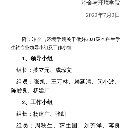
冶金与环境学院
202
2
年7
月2
日
附：冶金与环境学院关于做好
202
1
级本科生学
生转专业领导小组及工作小组
、
领导小组
1
组长：柴立元、成琼文
组员：张凯、王万林、赖延清、闵小波、
陈爱良、杨建广
、
工作小组
2
组长：杨建广、张凯
组员：周秋生、薛生国、刘芳洋、蒋良