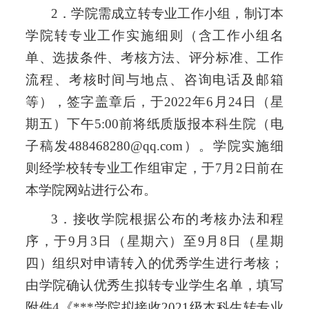
2．学院
需
成立转专业工作小组，制订本
学院转专业工作实施细则（含工作小组名
单、选拔条件、考核方法、评分标准、工作
流程、考核时间与地点、咨询电话及邮箱
等），签字盖章后，于
202
2
年
6
月
24
日（星
期五）下午
5:00前将纸质版报本科生院（电
子稿发
488468280@qq.com
）。学院实施细
则经学校转专业工作组审定
，
于
7月
2
日
前
在
本学院网站进行公布。
3．接收学院根据公布的考核办法和程
序，于9月
3
日（星期六）至
9月8日（星期
四
）组织对申请转入的优秀学生进行考核；
由学院确认优秀生拟转专业学生名单，填写
附件
4《***学院拟接收202
1
级本科生转专业