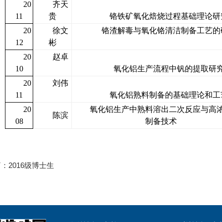
20
齐天
11
贵
铬铁矿氧化焙烧过程基础理论研
20
徐文
铬渣解毒与氧化铬清洁制备工艺的
12
彬
20
赵卓
10
氧化铝生产流程中钒的提取研
20
刘伟
11
氧化铝熟料制备的基础理论和工
20
氧化铝生产中熟料溶出二次反应与高
陈滨
08
制备技术
篇：
2016级博士生