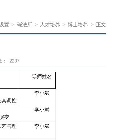
设置
>
碱法所
>
人才培养
>
博士培养
>
正文
数：
2237
导师姓名
李小斌
及其调控
李小斌
演变
工艺与理
李小斌