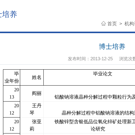
士培养
首页
>
机构
博士培养
发布时间：2013-12-25
浏览次
毕
毕业论文
姓名
业年份
20
阎丽
13
铝酸钠溶液晶种分解过程中颗粒行为
20
王丹
12
琴
晶种分解过程中铝酸钠溶液的结构
20
张亚
铁酸锌型含银低品位氧化锌矿处理新
12
莉
论研究