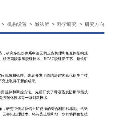
页
>
机构设置
>
碱法所
>
科学研究
>
研究方向
点，研究多组份体系中组元的反应机理和相互间影响规
、粗液两段常压脱硅技术、HCAC脱硅新工艺、铬铁矿
破碎现象和机理。先后开发了烧结法砂状氧化铝生产技
研究上取得了新的成果。
作用规律和调控方法。先后开发了母液蒸发防垢节能技
瓷强韧化技术等一系列新技术。
象，研究中低品位铝土矿资源的综合利用和赤泥、含铬
、无害化处理技术、铬污染土壤和地下水的协同修复技