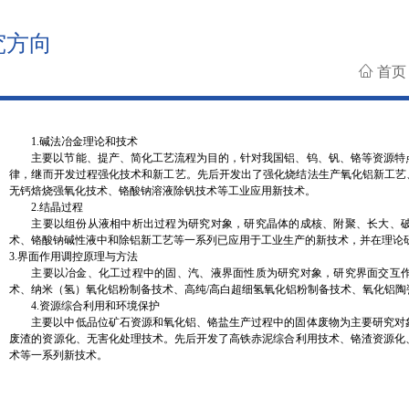
究方向
首
1.碱法冶金理论和技术
主要以节能、提产、简化工艺流程为目的，针对我国铝、钨、钒、铬等资源特
律，继而开发过程强化技术和新工艺。先后开发出了强化烧结法生产氧化铝新工艺
无钙焙烧强氧化技术、铬酸钠溶液除钒技术等工业应用新技术。
2.结晶过程
主要以组份从液相中析出过程为研究对象，研究晶体的成核、附聚、长大、
术、铬酸钠碱性液中和除铝新工艺等一系列已应用于工业生产的新技术，并在理论
3.界面作用调控原理与方法
主要以冶金、化工过程中的固、汽、液界面性质为研究对象，研究界面交互
术、纳米（氢）氧化铝粉制备技术、高纯/高白超细氢氧化铝粉制备技术、氧化铝陶
4.资源综合利用和环境保护
主要以中低品位矿石资源和氧化铝、铬盐生产过程中的固体废物为主要研究对
废渣的资源化、无害化处理技术。先后开发了高铁赤泥综合利用技术、铬渣资源化
术等一系列新技术。