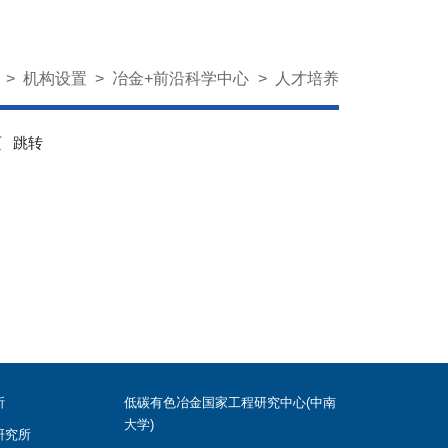
页
>
机构设置
>
冶金+前沿科学中心
>
人才培养
页
跳转
所
低碳有色冶金国家工程研究中心(中南
大学)
研究所