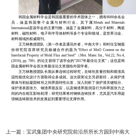
韩国金属材料学会是韩国最重要的学术团体之一，拥有8000余名会
员，涵盖韩国整个金属与材料行业。其下属Metals and Materials
International是该学会的主要刊物，涵盖了金属材料，高分子材料，陶瓷
材料，磁性材料，电子和半导体材料等多个专业和领域，是世界冶金、
材料领域的权威期刊。
王万林教授团队（第一作者及通讯作者，中南大学）和时任宝钢股
份研究院首席研究员杨健合作的题为“Effect of MnO Content on the
Interfacial Property of Mold Flux and Steel”（Met. Mater. Int., Vol.22, No.4,
(2016), pp. 700）的论文获得了该学会的“2017年最佳论文奖”；这也是韩
国金属材料学会首次将最佳论文奖颁给外国学者。
王万林教授团队长期从事连铸过程研究，在铸坯质量控制和熔渣高
温性能优化设计方面取得众多成就。这次获奖论文另辟新径，从保护渣
熔体与初始凝固铸坯之间界面特性出发，深入剖析了保护渣关键组分、
保护渣表面张力、钢渣界面反应，以及钢渣界面润湿行为和界面张力之
间的内在相互影响机理；研究结果将对钢铁连铸技术，尤其是汽车用超
强钢连铸新技术的发展起到重要理论支撑作用。
上一篇：
宝武集团中央研究院前沿所所长方园到中南大