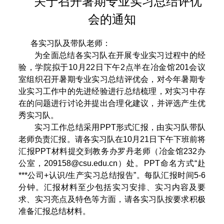
关于召开暑期专业实习总结评优
会的通知
各实习队及带队老师：
为全面总结各实习队在开展专业实习过程中的经
验，学院拟于
10
月
22
日下午
2
点半
在冶金馆
201
会议
室组织召开暑期专业实习总结评优会，对今年暑期专
业实习工作中的先进经验进行总结梳理，对实习中存
在的问题进行讨论并提出合理化建议，并评选产生优
秀实习队。
实习工作总结采用
PPT
形式汇报，由实习队带队
老师负责汇报。请各实习队在
10
月
21
日下午
下班前将
汇报
PPT
材料提交到教务办罗丹老师（冶金馆
232
办
公室，
209158@csu.edu.cn
）处。
PPT
命名方式
“
赴
***
公司
+
认识
/
生产实习总结报告
”
。每队汇报时间
5-6
分钟。汇报材料至少包括实习安排、实习内容及要
求、实习亮点及特色等方面，请各实习队按要求积极
准备汇报总结材料。