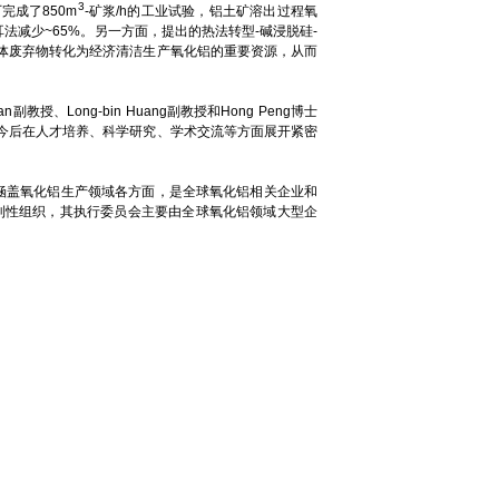
3
成了850m
-矿浆/h的工业试验，铝土矿溶出过程氧
法减少~65%。另一方面，提出的热法转型-碱浸脱硅-
体废弃物转化为经济清洁生产氧化铝的重要资源，从而
授、Long-bin Huang副教授和Hong Peng博士
今后在人才培养、科学研究、学术交流等方面展开紧密
容涵盖氧化铝生产领域各方面，是全球氧化铝相关企业和
利性组织，其执行委员会主要由全球氧化铝领域大型企