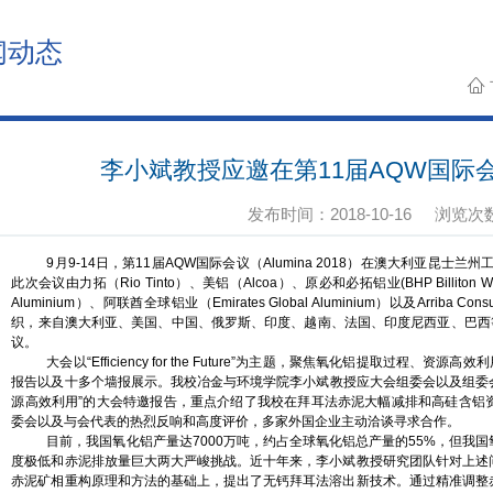
闻动态
李小斌教授应邀在第11届AQW国际
发布时间：2018-10-16
浏览次
9月9-14日，第11届AQW国际会议（Alumina 2018）在澳大利亚昆士兰州
此次会议由力拓（Rio Tinto）、美铝（Alcoa）、原必和必拓铝业(BHP Billiton 
Aluminium）、阿联酋全球铝业（Emirates Global Aluminium）以及Arriba C
织，来自澳大利亚、美国、中国、俄罗斯、印度、越南、法国、印度尼西亚、巴西
议。
大会以“Efficiency for the Future”为主题，聚焦氧化铝提取过程
报告以及十多个墙报展示。我校冶金与环境学院李小斌教授应大会组委会以及组委会主席( Dr 
源高效利用”的大会特邀报告，重点介绍了我校在拜耳法赤泥大幅减排和高硅含铝
委会以及与会代表的热烈反响和高度评价，多家外国企业主动洽谈寻求合作。
目前，我国氧化铝产量达7000万吨，约占全球氧化铝总产量的55%，但我
度极低和赤泥排放量巨大两大严峻挑战。近十年来，李小斌教授研究团队针对上述
赤泥矿相重构原理和方法的基础上，提出了无钙拜耳法溶出新技术。通过精准调整