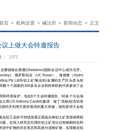
首页
>
机构设置
>
碱法所
>
新闻动态
>
正文
会议上做大会特邀报告
数：
1971
工业重镇格拉斯通(Gladstone)国际会议中心成功召开。
Worsley)、俄罗斯铝业（UC Rusal）、海德鲁（Hydro
onsulting Pty Ltd等铝土矿/氧化铝/金属铝生产巨头牵头组
等数十个国家的300多名企业和科研机构代表参加了会
、资源高效利用和环境保护，包括6个大会特邀报告、60多个分会场
Anthony Canfell)邀请，做了“高铁/硅含铝资
资源经济利用方面所取得的重大突破，报告获得大会组
国氧化铝工业的可持续发展正面临合格铝土矿资源保障程
问题，在深入研究定向调控铝土矿溶出过程物相转化和
赤泥中矿物的存在形态和高效分选铁矿物，实现氧化铝