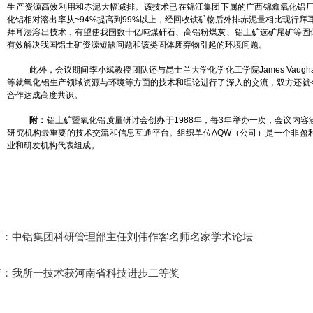
生产资源高效利用和赤泥大幅减排。该技术已在锦江集团下属的广西锦鑫氧化铝厂完
化铝相对溶出率从~94%提高到99%以上，经回收铁矿物后外排赤泥量相比现行拜耳
拜耳法溶出技术，有望使我国数十亿吨煤矸石、高铝粉煤灰、铝土矿选矿尾矿等固
有效解决我国铝土矿资源短缺问题和该类固体废弃物引起的环境问题。
此外，会议期间李小斌教授团队还与昆士兰大学化学化工学院James Vaughan副教
等就氧化铝生产领域资源与环境等方面的技术和理论进行了深入的交流，双方还就
合作达成高度共识。
附：
铝土矿暨氧化铝质量研讨会创办于1988年，每3年举办一次，会议内
研究机构最重要的技术交流和信息互通平台。组织单位AQW（公司）是一个非盈
业和研发机构代表组成。
篇：
中铝集团科研管理部主任刘伟作客名师名家学术论坛
篇：
我所一技术获河南省科技进步二等奖